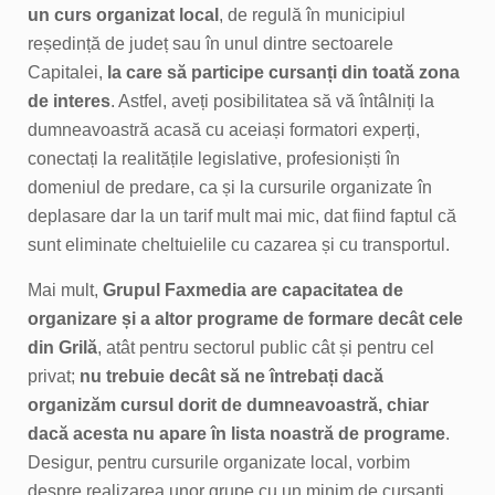
un curs organizat local
, de regulă în municipiul
reședință de județ sau în unul dintre sectoarele
Capitalei,
la care să participe cursanți din toată zona
de interes
. Astfel, aveți posibilitatea să vă întâlniți la
dumneavoastră acasă cu aceiași formatori experți,
conectați la realitățile legislative, profesioniști în
domeniul de predare, ca și la cursurile organizate în
deplasare dar la un tarif mult mai mic, dat fiind faptul că
sunt eliminate cheltuielile cu cazarea și cu transportul.
Mai mult,
Grupul Faxmedia are capacitatea de
organizare și a altor programe de formare decât cele
din Grilă
, atât pentru sectorul public cât și pentru cel
privat;
nu trebuie decât să ne întrebați dacă
organizăm cursul dorit de dumneavoastră, chiar
dacă acesta nu apare în lista noastră de programe
.
Desigur, pentru cursurile organizate local, vorbim
despre realizarea unor grupe cu un minim de cursanți