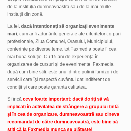
de la instituția dumneavoastră sau de la mai multe
instituții din zonă.
La fel,
dacă intenționați să organizați evenimente
mari
, cum ar fi adunările generale ale diferitelor corpuri
profesionale, Ziua Comunei, Orașului, Municipiului,
conferințe pe diverse teme, tot Faxmedia poate fi cea
mai bună soluție. Cu 15 ani de experiență în
organizarea de cursuri și de evenimente, Faxmedia,
după cum bine știți, este unul dintre puținii furnizori de
servicii care își respectă cuvântul dat indiferent de
condiții și care poate garanta calitatea.
Și încă
ceva foarte important: dacă doriți să vă
implicați în activitatea de strângere a grupului-țintă
și în cea de organizare, dumneavoastră sau cineva
recomandat de către dumneavoastră, este bine să
știți că la Faxmedia munca se plătește!