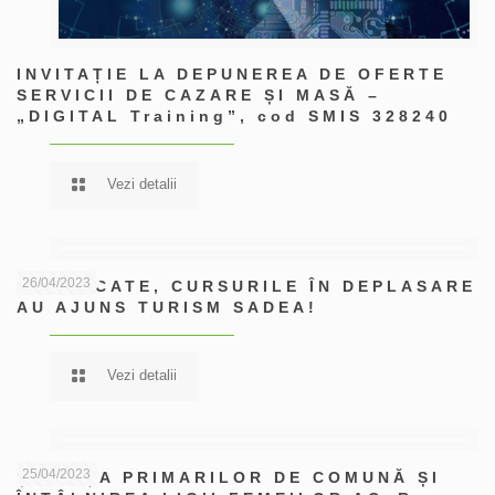
INVITAȚIE LA DEPUNEREA DE OFERTE
SERVICII DE CAZARE ȘI MASĂ –
„DIGITAL Training”, cod SMIS 328240
Vezi detalii
26/04/2023
DIN PĂCATE, CURSURILE ÎN DEPLASARE
AU AJUNS TURISM SADEA!
Vezi detalii
25/04/2023
ȘEDINȚA PRIMARILOR DE COMUNĂ ȘI