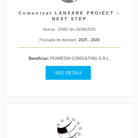
2.487.943,83
Comunicat LANSARE PROIECT –
lei
NEXT STEP
Valoarea proiectului
Numar: 15082 din 26/08/2025
Perioada de derulare:
2025 - 2028
VEZI DETALII
Beneficiar:
FAXMEDIA CONSULTING S.R.L.
VEZI DETALII
302
persoane
Informare / Consiliere