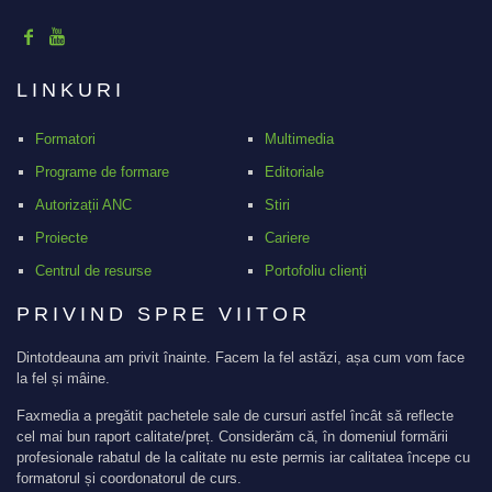
4.966.279,65
lei
LINKURI
Valoarea proiectului
Formatori
Multimedia
Programe de formare
Editoriale
VEZI DETALII
Autorizații ANC
Stiri
Proiecte
Cariere
Centrul de resurse
Portofoliu clienți
PRIVIND SPRE VIITOR
Dintotdeauna am privit înainte. Facem la fel astăzi, așa cum vom face
la fel și mâine.
Faxmedia a pregătit pachetele sale de cursuri astfel încât să reflecte
cel mai bun raport calitate/preț. Considerăm că, în domeniul formării
profesionale rabatul de la calitate nu este permis iar calitatea începe cu
formatorul și coordonatorul de curs.