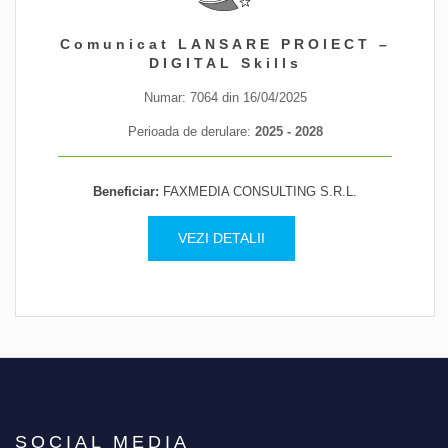
4.951.999,65
Comunicat LANSARE PROIECT –
lei
DIGITAL Skills
Valoarea proiectului
Numar: 7064 din 16/04/2025
Perioada de derulare:
2025 - 2028
VEZI DETALII
Beneficiar:
FAXMEDIA CONSULTING S.R.L.
VEZI DETALII
610
persoane
Informare / Consiliere
SOCIAL MEDIA