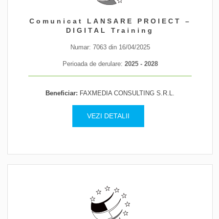
2.487.943,83
Comunicat LANSARE PROIECT –
lei
DIGITAL Training
Valoarea proiectului
Numar: 7063 din 16/04/2025
Perioada de derulare:
2025 - 2028
VEZI DETALII
Beneficiar:
FAXMEDIA CONSULTING S.R.L.
VEZI DETALII
610
persoane
Informare / Consiliere