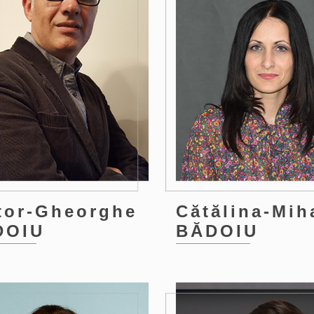
tor-Gheorghe
Cătălina-Mih
DOIU
BĂDOIU
2