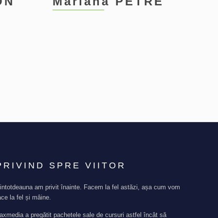
ON
Mariana PETRE
U
PRIVIND SPRE VIITOR
intotdeauna am privit înainte. Facem la fel astăzi, așa cum vom
ace la fel și mâine.
axmedia a pregătit pachetele sale de cursuri astfel încât să