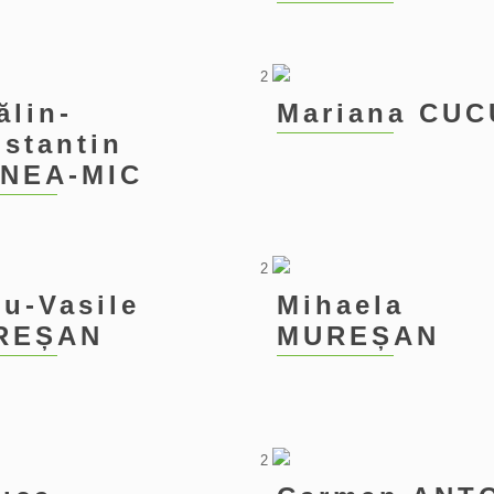
2
ălin-
Mariana CUC
stantin
INEA-MIC
2
iu-Vasile
Mihaela
REȘAN
MUREȘAN
2