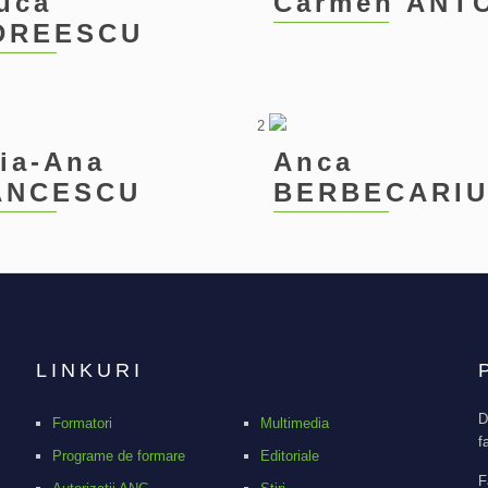
uca
Carmen ANT
DREESCU
2
ia-Ana
Anca
ĂNCESCU
BERBECARI
LINKURI
D
Formatori
Multimedia
f
Programe de formare
Editoriale
F