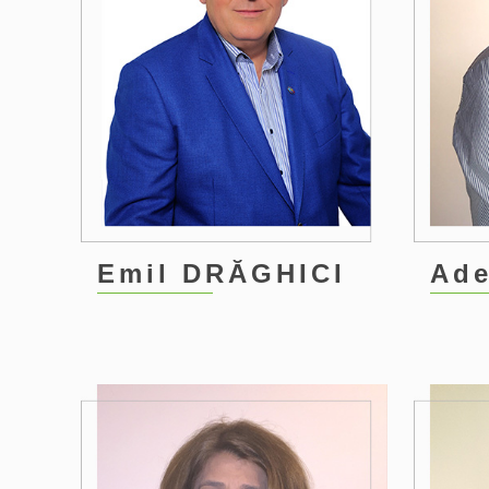
Emil DRĂGHICI
Ade
0
1