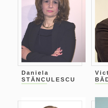
Daniela
Vic
STĂNCULESCU
BĂ
0
1