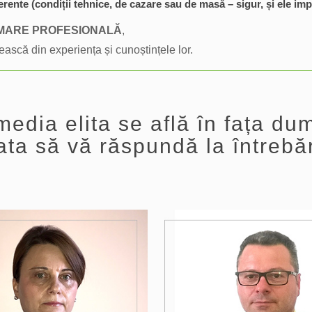
erente (condiții tehnice, de cazare sau de masă – sigur, și ele im
MARE PROFESIONALĂ
,
ească din experiența și cunoștințele lor.
edia elita se află în fața d
ata să vă răspundă la întrebăr
2