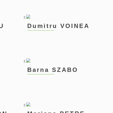
3
U
Dumitru VOINEA
3
Barna SZABO
3