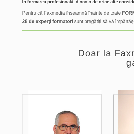
În formarea profesională, dincolo de orice alte consid
Pentru că Faxmedia înseamnă înainte de toate
FOR
28 de experți formatori
sunt pregătiți să vă împărtăș
Doar la Faxm
g
0
1