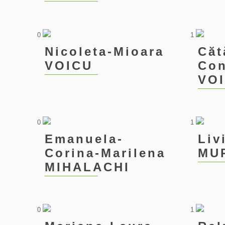
0
1
Nicoleta-Mioara
Căt
VOICU
Con
VO
0
1
Emanuela-
Liv
Corina-Marilena
MU
MIHALACHI
0
1