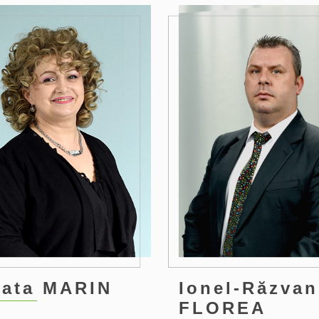
2
ata MARIN
Ionel-Răzvan
FLOREA