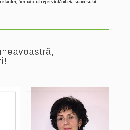
portante), formatorul reprezintă cheia succesului!
umneavoastră,
i!
3