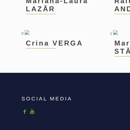
Mariana-Laura
Ral
LAZĂR
AN
0
1
Crina VERGA
Mar
ST
SOCIAL MEDIA