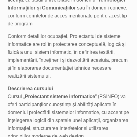
Informațiilor și Comunicațiilor
sau în domenii conexe,
conform cerințelor de acces menționate pentru acest tip
de program.
Conform detaliilor ocupației, Proiectantul de sisteme
informatice are rol în proiectarea conceptuală, logică și
fizică a unui sistem informatic, în definirea testării,
implementării, întreținerii și dezvoltării acestuia, precum
și în elaborarea documentației tehnice necesare
realizării sistemului.
Descrierea cursului
Cursul „
Proiectant sisteme informatice
” (PSINFO) va
oferi participanților cunoștințe și abilități aplicate în
domeniul proiectării sistemelor informatice, cu accent pe
înțelegerea logicii din spatele unei aplicații, organizarea
informației, structurarea interfețelor și utilizarea
principiilor moderne de web design.