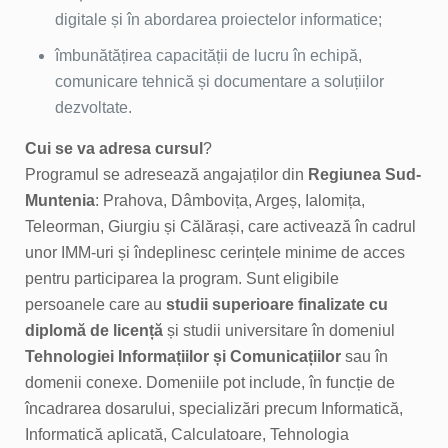
digitale și în abordarea proiectelor informatice;
îmbunătățirea capacității de lucru în echipă,
comunicare tehnică și documentare a soluțiilor
dezvoltate.
Cui se va adresa cursul
?
Programul se adresează angajaților din
Regiunea Sud-
Muntenia
: Prahova, Dâmbovița, Argeș, Ialomița,
Teleorman, Giurgiu și Călărași, care activează în cadrul
unor IMM-uri și îndeplinesc cerințele minime de acces
pentru participarea la program. Sunt eligibile
persoanele care au
studii superioare finalizate cu
diplomă de licență
și studii universitare în domeniul
Tehnologiei Informațiilor și Comunicațiilor
sau în
domenii conexe. Domeniile pot include, în funcție de
încadrarea dosarului, specializări precum Informatică,
Informatică aplicată, Calculatoare, Tehnologia