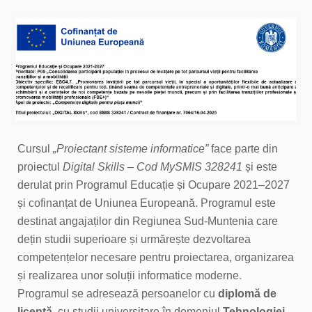
Cursul
„Proiectant sisteme informatice”
face parte din
proiectul
Digital Skills – Cod MySMIS 328241
și este
derulat prin Programul Educație și Ocupare 2021–2027
și cofinanțat de Uniunea Europeană. Programul este
destinat angajaților din Regiunea Sud-Muntenia care
dețin studii superioare și urmărește dezvoltarea
competențelor necesare pentru proiectarea, organizarea
și realizarea unor soluții informatice moderne.
Programul se adresează persoanelor cu
diplomă de
licență
, cu studii universitare în domeniul
Tehnologiei