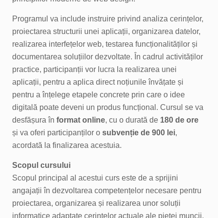
Programul va include instruire privind analiza cerințelor,
proiectarea structurii unei aplicații, organizarea datelor,
realizarea interfețelor web, testarea funcționalităților și
documentarea soluțiilor dezvoltate. În cadrul activităților
practice, participanții vor lucra la realizarea unei
aplicații, pentru a aplica direct noțiunile învățate și
pentru a înțelege etapele concrete prin care o idee
digitală poate deveni un produs funcțional. Cursul se va
desfășura în
format online
, cu o durată de
180 de ore
și va oferi participanților o
subvenție de 900 lei
,
acordată la finalizarea acestuia.
Scopul cursului
Scopul principal al acestui curs este de a sprijini
angajații în dezvoltarea competențelor necesare pentru
proiectarea, organizarea și realizarea unor soluții
informatice adaptate cerințelor actuale ale pieței muncii,