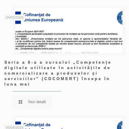
04/05/2026
Seria a 6-a a cursului „Competențe
digitale utilizate în activitățile de
comercializare a produselor și
serviciilor” (CDCOMERT) începe în
luna mai
Vezi detalii
06/04/2026