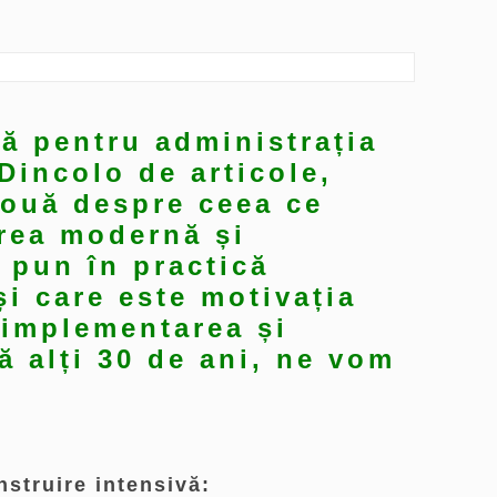
că pentru administrația
Dincolo de articole,
nouă despre ceea ce
vrea modernă și
 pun în practică
și care este motivația
a implementarea și
ă alți 30 de ani, ne vom
nstruire intensivă: