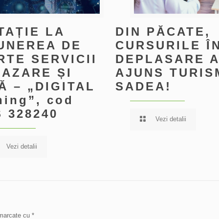
TAȚIE LA
DIN PĂCATE,
UNEREA DE
CURSURILE Î
RTE SERVICII
DEPLASARE 
CAZARE ȘI
AJUNS TURIS
Ă – „DIGITAL
SADEA!
ning”, cod
 328240
Vezi detalii
Vezi detalii
t marcate cu
*