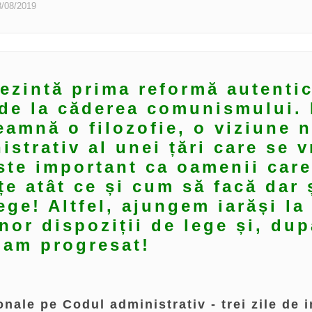
8/08/2019
ezintă prima reformă autenti
 de la căderea comunismului. 
eamnă o filozofie, o viziune 
strativ al unei țări care se 
ste important ca oamenii care
țe atât ce și cum să facă dar 
lege! Altfel, ajungem iarăși l
or dispoziții de lege și, dup
u am progresat!
nale pe Codul administrativ - trei zile de i