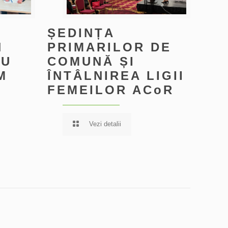
ȘEDINȚA
N
PRIMARILOR DE
AU
COMUNĂ ȘI
M
ÎNTÂLNIREA LIGII
FEMEILOR ACoR
Vezi detalii