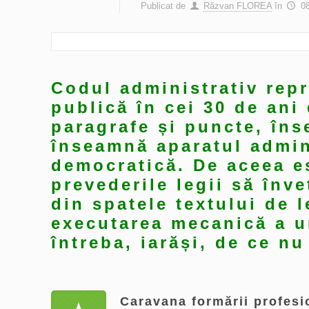
Publicat de
Răzvan FLOREA
în
0
Codul administrativ repr
publică în cei 30 de ani
paragrafe și puncte, îns
înseamnă aparatul admini
democratică. De aceea e
prevederile legii să înve
din spatele textului de 
executarea mecanică a un
întreba, iarăși, de ce n
Caravana formării profesio