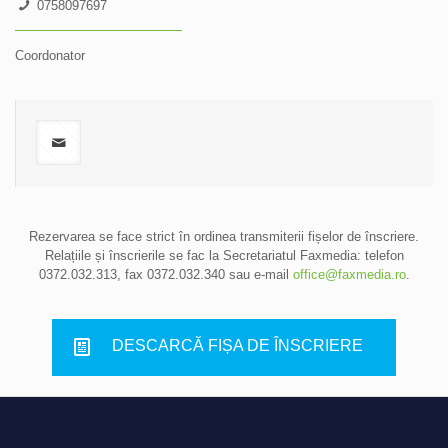
0758097697
Coordonator
Rezervarea se face strict în ordinea transmiterii fișelor de înscriere.
Relațiile și înscrierile se fac la Secretariatul Faxmedia: telefon
0372.032.313
, fax 0372.032.340 sau e-mail
office@faxmedia.ro
.
DESCARCĂ FIȘA DE ÎNSCRIERE