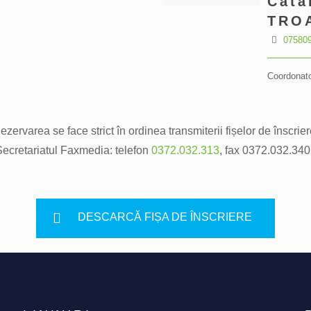
Cătă
TRO
07580
Coordonat
ezervarea se face strict în ordinea transmiterii fișelor de înscrier
a Secretariatul Faxmedia: telefon
0372.032.313
, fax 0372.032.34
DESCARCĂ FIȘA DE ÎNSCRIERE