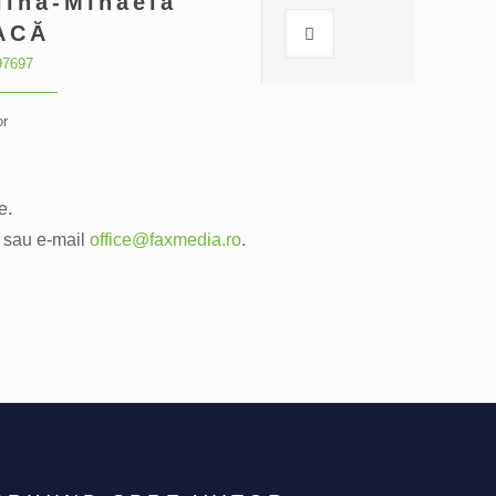
lina-Mihaela
ACĂ
97697
or
e.
0 sau e-mail
office@faxmedia.ro
.