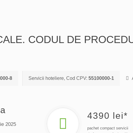
OCALE. CODUL DE PROCED
000-8
Servicii hoteliere, Cod CPV:
55100000-1
A
da
4390
lei*
ie 2025
pachet compact servicii