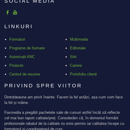
SOCIAL MEDIA
LINKURI
Formatori
Multimedia
Programe de formare
Editoriale
Autorizații ANC
Stiri
Proiecte
Cariere
Centrul de resurse
Portofoliu clienți
PRIVIND SPRE VIITOR
Dintotdeauna am privit înainte. Facem la fel astăzi, așa cum vom face
la fel și mâine.
Faxmedia a pregătit pachetele sale de cursuri astfel încât să reflecte
cel mai bun raport calitate/preț. Considerăm că, în domeniul formării
profesionale rabatul de la calitate nu este permis iar calitatea începe cu
formatorul și coordonatorul de curs.