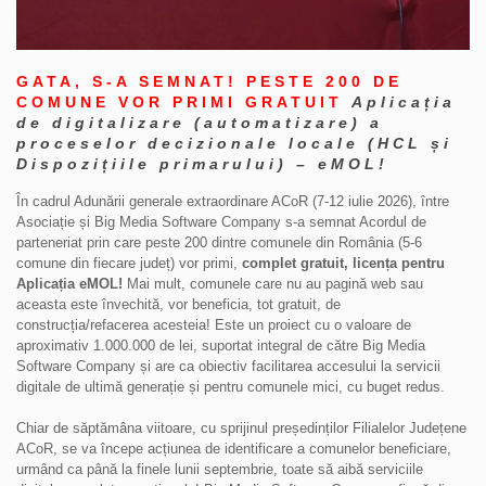
GATA, S-A SEMNAT! PESTE 200 DE
COMUNE VOR PRIMI GRATUIT
Aplicația
de digitalizare (automatizare) a
proceselor decizionale locale (HCL și
Dispozițiile primarului) – eMOL!
În cadrul Adunării generale extraordinare ACoR (7-12 iulie 2026), între
Asociație și Big Media Software Company s-a semnat Acordul de
parteneriat prin care peste 200 dintre comunele din România (5-6
comune din fiecare județ) vor primi,
complet gratuit, licența pentru
Aplicația eMOL!
Mai mult, comunele care nu au pagină web sau
aceasta este învechită, vor beneficia, tot gratuit, de
construcția/refacerea acesteia! Este un proiect cu o valoare de
aproximativ 1.000.000 de lei, suportat integral de către Big Media
Software Company și are ca obiectiv facilitarea accesului la servicii
digitale de ultimă generație și pentru comunele mici, cu buget redus.
Chiar de săptămâna viitoare, cu sprijinul președinților Filialelor Județene
ACoR, se va începe acțiunea de identificare a comunelor beneficiare,
urmând ca până la finele lunii septembrie, toate să aibă serviciile