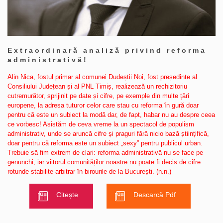
Extraordinară analiză privind reforma
administrativă!
Alin Nica, fostul primar al comunei Dudeștii Noi, fost președinte al
Consiliului Județean și al PNL Timiș, realizează un rechizitoriu
cutremurător, sprijinit pe date și cifre, pe exemple din multe țări
europene, la adresa tuturor celor care stau cu reforma în gură doar
pentru că este un subiect la modă dar, de fapt, habar nu au despre ceea
ce vorbesc! Asistăm de ceva vreme la un spectacol de populism
administrativ, unde se aruncă cifre și praguri fără nicio bază științifică,
doar pentru că reforma este un subiect „sexy” pentru publicul urban.
Trebuie să fim extrem de clari: reforma administrativă nu se face pe
genunchi, iar viitorul comunităților noastre nu poate fi decis de cifre
rotunde stabilite arbitrar în birourile de la București. (n.n.)
Citește
Descarcă Pdf