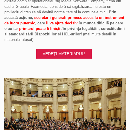
digitale complet operaționale! Big Media Software Company, firmă din
cadrul Grupului Faxmedia, consideră că digitalizarea nu este un
privilegiu ci trebuie să devină normalitate și la comunele mici!
Prin
această acțiune,
secretarii generali primesc acces la un instrument
de lucru puternic
, care
îi va ajuta decisiv
în munca dificilă pe care
o au iar
primarul poate fi liniștit
în privința legalității, corectitudinii
și standardizării Dispozițiilor și HCL-urilor!
(mai multe detalii în
materialul atașat).
VEDEȚI MATERIARUL!