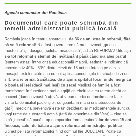
Agenda comunelor din România:
Documentul care poate schimba din
temelii administrația publică locală
România joacă în teatrul absurdului:
de 36 de ani este în reformă, fără
să se fi reformat
! N-a fost guvern care să nu fi invocat „greaua
moștenire” și, desigur, „soluția miraculoasă”, adică REFORMA! Uite-așa
s-a tot reformat sistemul de învățământ până când s-a ales praful
(suntem astăzi într-o criză educațională majoră, estimările indicând că
aproximativ 40% - 50% dintre elevii de 15 ani nu înțeleg pe deplin
mesajul textelor citite sau nu pot aplica cunoștințele în situații de zi cu
zi!).
S-a reformat Sănătatea, de a ajuns spitalul locul unde mergi cu
o boală și ieși (dacă mai ieși) cu zece
! Medicul de familie a fost
transformat în funcționar, mai cu grijă de cheltuiala cu rețeta decât de
pacient (dumneavoastră ați văzut vreun medic de familie care face
vizite la domiciliul pacienților, cu geanta în mână și stetoscopul de
gât?), medicina preventivă este un deziderat iar medicamentele sunt cu
vagi urme de substanță activă (față de omonimele din Vest) – cine să
aibă „tupeul” să pună stop companiilor farmaceutice?
Iar de vreo 15 ani
încoace, calul de bătaie a ajuns reforma administrației publice
,
ultimul pe lista reformatorilor fiind domnul Ilie BOLOJAN. Poate că