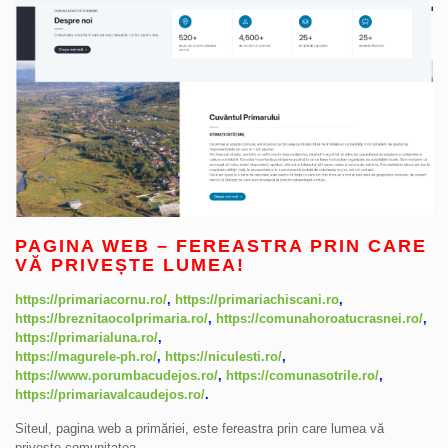
PAGINA WEB – FEREASTRA PRIN CARE
VĂ PRIVEȘTE LUMEA!
https://primariacornu.ro/
,
https://primariachiscani.ro
,
https://breznitaocolprimaria.ro/
,
https://comunahoroatucrasnei.ro/
,
https://primarialuna.ro/
,
https://magurele-ph.ro/
,
https://niculesti.ro/
,
https://www.porumbacudejos.ro/
,
https://comunasotrile.ro/
,
https://primariavalcaudejos.ro/
.
Siteul, pagina web a primăriei, este fereastra prin care lumea vă
privește comunitatea.