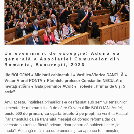
Un eveniment de excepție: Adunarea
generală a Asociației Comunelor din
România, București, 2026
Ilie BOLOJAN ● Miniștrii cabinetului ● Vasilica-Viorica DĂNCILĂ ●
Victor-Viorel PONTA ● Părintele-profesor Constantin NECULA ●
Invitați străini ● Gala premiilor ACoR ● Trofeele „Primar de 6 și 5
stele”
Anul acesta, întâlnirea primarilor s-a desfășurat sub semnul tensiunilor
generate de reforma inițiată de către Guvernul Ilie BOLOJAN. Astfel,
peste 500 de primari, cu eșarfa tricoloră pe piept
, au venit la Palatul
Parlamentului ca să transmită mesajul că doresc reformă dar că
aceasta nu trebuie făcută oricum, doar pentru că subiectul este „la
modă”! Pe lângă întâlnirea cu premierul și cu aproape toți miniștrii,