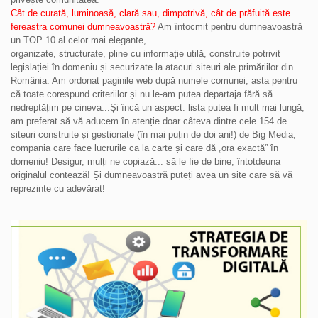
Cât de curată, luminoasă, clară sau, dimpotrivă, cât de prăfuită este
fereastra comunei dumneavoastră?
Am întocmit pentru dumneavoastră
un TOP 10 al celor mai elegante,
organizate, structurate, pline cu informație utilă, construite potrivit
legislației în domeniu și securizate la atacuri siteuri ale primăriilor din
România. Am ordonat paginile web după numele comunei, asta pentru
că toate corespund criteriilor și nu le-am putea departaja fără să
nedreptățim pe cineva...Și încă un aspect: lista putea fi mult mai lungă;
am preferat să vă aducem în atenție doar câteva dintre cele 154 de
siteuri construite și gestionate (în mai puțin de doi ani!) de Big Media,
compania care face lucrurile ca la carte și care dă „ora exactă” în
domeniu! Desigur, mulți ne copiază... să le fie de bine, întotdeuna
originalul contează! Și dumneavoastră puteți avea un site care să vă
reprezinte cu adevărat!