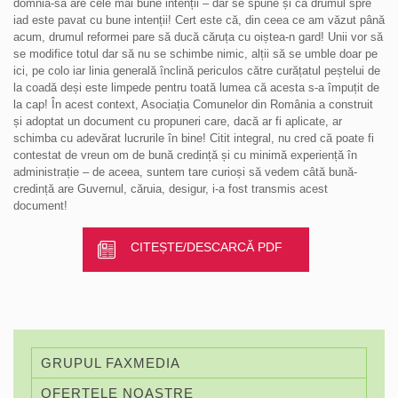
domnia-sa are cele mai bune intenții – dar se spune și că drumul spre
iad este pavat cu bune intenții! Cert este că, din ceea ce am văzut până
acum, drumul reformei pare să ducă căruța cu oiștea-n gard! Unii vor să
se modifice totul dar să nu se schimbe nimic, alții să se umble doar pe
ici, pe colo iar linia generală înclină periculos către curățatul peștelui de
la coadă deși este limpede pentru toată lumea că acesta s-a împuțit de
la cap! În acest context, Asociația Comunelor din România a construit
și adoptat un document cu propuneri care, dacă ar fi aplicate, ar
schimba cu adevărat lucrurile în bine! Citit integral, nu cred că poate fi
contestat de vreun om de bună credință și cu minimă experiență în
administrație – de aceea, suntem tare curioși să vedem câtă bună-
credință are Guvernul, căruia, desigur, i-a fost transmis acest
document!
CITEȘTE/DESCARCĂ PDF
GRUPUL FAXMEDIA
OFERTELE NOASTRE