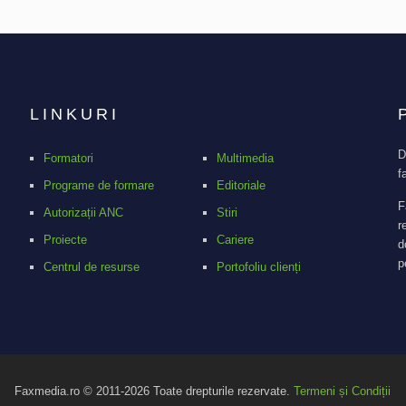
LINKURI
D
Formatori
Multimedia
f
Programe de formare
Editoriale
F
Autorizații ANC
Stiri
r
Proiecte
Cariere
d
p
Centrul de resurse
Portofoliu clienți
Faxmedia.ro © 2011-2026 Toate drepturile rezervate.
Termeni și Condiții