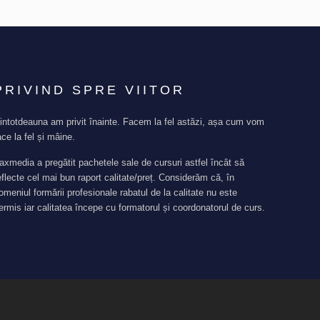
PRIVIND SPRE VIITOR
intotdeauna am privit înainte. Facem la fel astăzi, așa cum vom
ace la fel și mâine.
axmedia a pregătit pachetele sale de cursuri astfel încât să
eflecte cel mai bun raport calitate/preț. Considerăm că, în
omeniul formării profesionale rabatul de la calitate nu este
ermis iar calitatea începe cu formatorul și coordonatorul de curs.