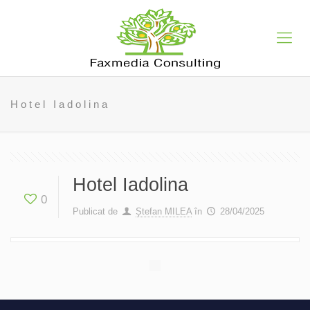
Hotel Iadolina
Hotel Iadolina
0
Publicat de
Ștefan MILEA
în
28/04/2025