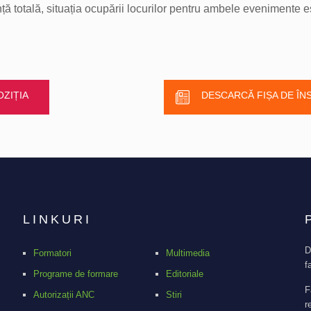
totală, situația ocupării locurilor pentru ambele evenimente este
ZIȚIA
DESCARCĂ FIȘA DE ÎN
LINKURI
D
Formatori
Multimedia
f
Programe de formare
Editoriale
F
Autorizații ANC
Stiri
r