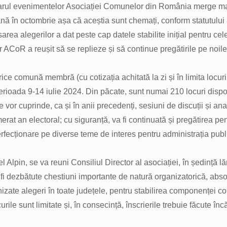
arul evenimentelor Asociației Comunelor din România merge mai 
 până în octombrie așa că aceștia sunt chemați, conform statutulu
rea alegerilor a dat peste cap datele stabilite inițial pentru 
r ACoR a reușit să se replieze și să continue pregătirile pe noil
ce comună membră (cu cotizația achitată la zi și în limita locuri
perioada 9-14 iulie 2024. Din păcate, sunt numai 210 locuri dispo
le vor cuprinde, ca și în anii precedenți, sesiuni de discuții și
erat an electoral; cu siguranță, va fi continuată și pregătirea pe
erfecționare pe diverse teme de interes pentru administrația publ
 Alpin, se va reuni Consiliul Director al asociației, în ședință lăr
Vor fi dezbătute chestiuni importante de natură organizatorică, ab
zate alegeri în toate județele, pentru stabilirea componenței con
rile sunt limitate și, în consecință, înscrierile trebuie făcute în