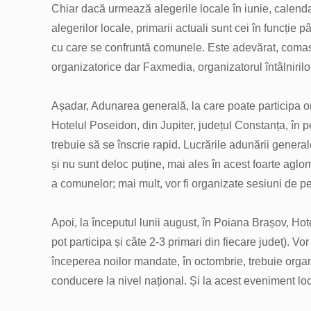
Chiar dacă urmează alegerile locale în iunie, calend
alegerilor locale, primarii actuali sunt cei în funcție
cu care se confruntă comunele. Este adevărat, comasa
organizatorice dar Faxmedia, organizatorul întâlnirilo
Așadar, Adunarea generală, la care poate participa ori
Hotelul Poseidon, din Jupiter, județul Constanța, în 
trebuie să se înscrie rapid. Lucrările adunării genera
și nu sunt deloc puține, mai ales în acest foarte aglom
a comunelor; mai mult, vor fi organizate sesiuni de p
Apoi, la începutul lunii august, în Poiana Brașov, Hotel
pot participa și câte 2-3 primari din fiecare județ). 
începerea noilor mandate, în octombrie, trebuie organi
conducere la nivel național. Și la acest eveniment locu