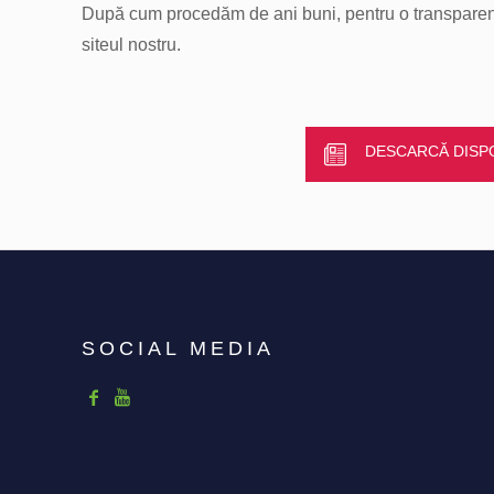
După cum procedăm de ani buni, pentru o transparență 
siteul nostru.
DESCARCĂ DISPO
SOCIAL MEDIA