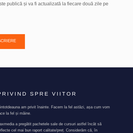
 publică și va fi actualizată la fiecare două zile pe
SCRIERE
PRIVIND SPRE VIITOR
intotdeauna am privit înainte. Facem la fel astăzi, așa cum vom
ace la fel și mâine.
axmedia a pregătit pachetele sale de cursuri astfel încât să
eflecte cel mai bun raport calitate/preț. Considerăm că, în