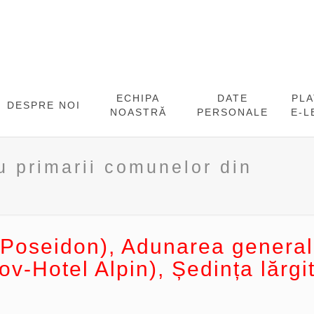
ECHIPA
DATE
PL
DESPRE NOI
NOASTRĂ
PERSONALE
E-L
u primarii comunelor din
el Poseidon), Adunarea genera
v-Hotel Alpin), Ședința lărgit