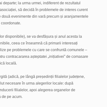
departe; la urma urmei, indiferent de rezultatul
i asociației, să decidă în problemele de interes curent
cele două evenimente din vară precum și aranjamentele
e coordonate.
lor disponibile), se va desfășura și anul acesta la
nibile, ceea ce înseamnă că primarii interesați
 analize pe problemele cu care se confruntă comunele –
ntru contracararea așteptatei „inițiativei” de comasare
ică locală.
gită (adică, pe lângă președinții filialelor județene,
solut necesare în urma alegerilor locale: după
ducerii filialelor, apoi alegerea organelor de
că de pe acum.