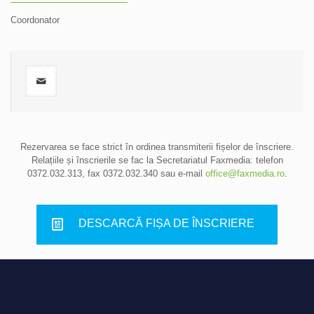
Coordonator
Rezervarea se face strict în ordinea transmiterii fișelor de înscriere.
Relațiile și înscrierile se fac la Secretariatul Faxmedia: telefon
0372.032.313
, fax 0372.032.340 sau e-mail
office@faxmedia.ro
.
DESCARCĂ FIȘA DE ÎNSCRIERE