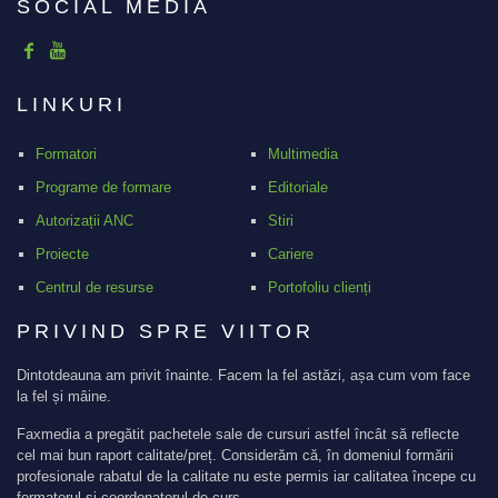
SOCIAL MEDIA
LINKURI
Formatori
Multimedia
Programe de formare
Editoriale
Autorizații ANC
Stiri
Proiecte
Cariere
Centrul de resurse
Portofoliu clienți
PRIVIND SPRE VIITOR
Dintotdeauna am privit înainte. Facem la fel astăzi, așa cum vom face
la fel și mâine.
Faxmedia a pregătit pachetele sale de cursuri astfel încât să reflecte
cel mai bun raport calitate/preț. Considerăm că, în domeniul formării
profesionale rabatul de la calitate nu este permis iar calitatea începe cu
formatorul și coordonatorul de curs.