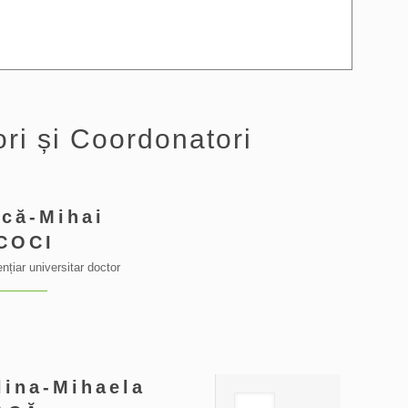
ri și Coordonatori
ică-Mihai
COCI
nțiar universitar doctor
lina-Mihaela