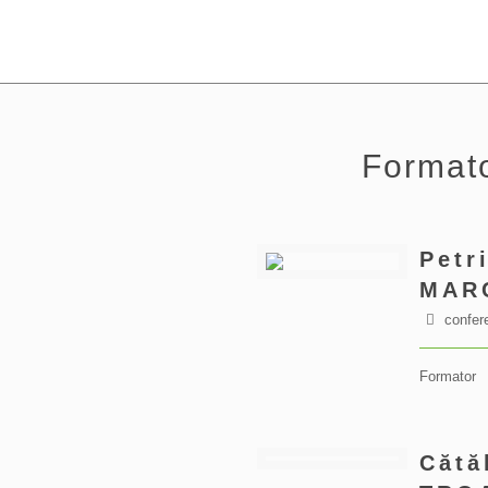
Formato
Petr
MAR
confere
Formator
Cătă