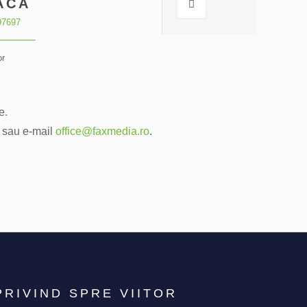
ACĂ
97697
or
e.
0 sau e-mail
office@faxmedia.ro
.
PRIVIND SPRE VIITOR