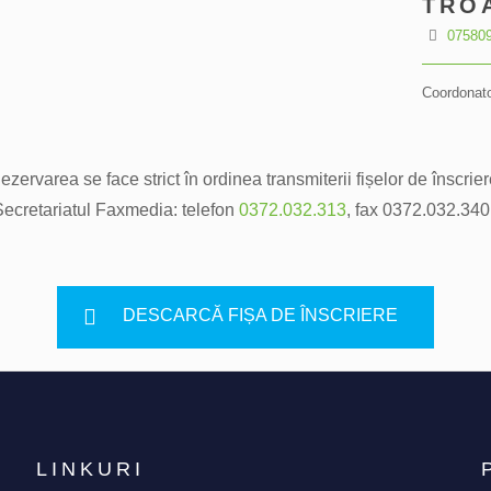
TRO
07580
Coordonat
ezervarea se face strict în ordinea transmiterii fișelor de înscrier
a Secretariatul Faxmedia: telefon
0372.032.313
, fax 0372.032.34
DESCARCĂ FIȘA DE ÎNSCRIERE
LINKURI