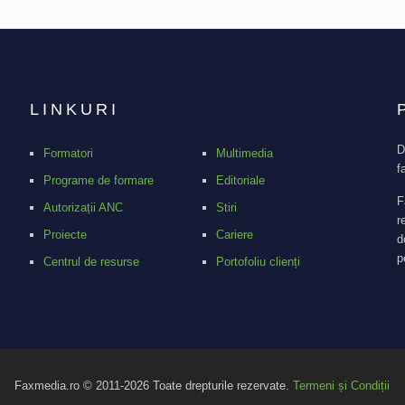
LINKURI
D
Formatori
Multimedia
f
Programe de formare
Editoriale
F
Autorizații ANC
Stiri
r
Proiecte
Cariere
d
p
Centrul de resurse
Portofoliu clienți
Faxmedia.ro © 2011-2026 Toate drepturile rezervate.
Termeni și Condiții