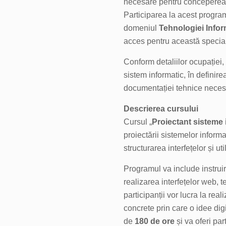
necesare pentru conceperea, 
Participarea la acest progra
domeniul
Tehnologiei Inform
acces pentru această special
Conform detaliilor ocupației,
sistem informatic, în definirea
documentației tehnice necesar
Descrierea cursului
Cursul „
Proiectant sisteme 
proiectării sistemelor informa
structurarea interfețelor și u
Programul va include instruire
realizarea interfețelor web, te
participanții vor lucra la real
concrete prin care o idee di
de
180 de ore
și va oferi par