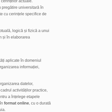
cerințelor actuale.
 pregătire universitară în
e cu cerințele specifice de
tuală, logică și fizică a unui
um și în elaborarea
tăți aplicate în domeniul
organizarea informației,
 organizarea datelor,
cadrul activităților practice,
pentru a înțelege etapele
 în
format online
, cu o durată
uia.