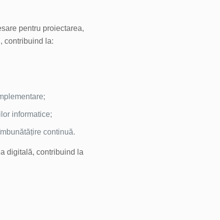
esare pentru proiectarea,
, contribuind la:
 implementare;
lor informatice;
îmbunătățire continuă.
 digitală, contribuind la