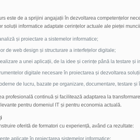
urs este de a sprijini angajații în dezvoltarea competențelor nec
 soluții informatice adaptate cerințelor actuale ale pieței muncii
analiză și proiectare a sistemelor informatice;
 de web design și structurare a interfețelor digitale;
ealizare a unei aplicații, de la idee și cerințe până la testare și
strumentelor digitale necesare în proiectarea și dezvoltarea soluții
oderne de lucru, bazate pe organizare, documentare, testare și 
ea profesională continuă și facilitează adaptarea la transformarea
levante pentru domeniul IT și pentru economia actuală.
i
nstruire oferită de formatori cu experiență, având ca rezultate:
țe aplicate în proiectarea sistemelor informatice;