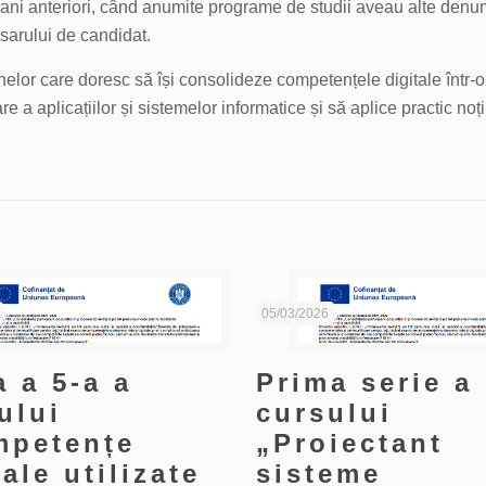
ani anteriori, când anumite programe de studii aveau alte denumiri
osarului de candidat.
lor care doresc să își consolideze competențele digitale într-o 
e a aplicațiilor și sistemelor informatice și să aplice practic noț
05/03/2026
a a 5-a a
Prima serie a
ului
cursului
mpetențe
„Proiectant
tale utilizate
sisteme