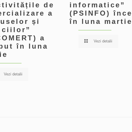
ctivitățile de
informatice”
rcializare a
(PSINFO) înc
uselor și
în luna marti
iciilor”
COMERT) a
Vezi detalii
put în luna
ie
Vezi detalii