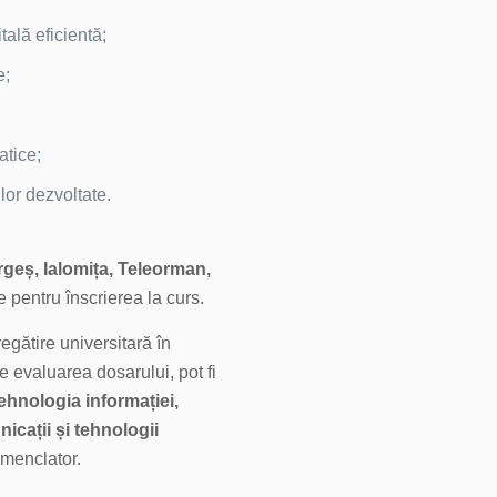
tală eficientă;
e;
atice;
lor dezvoltate.
geș, Ialomița, Teleorman,
 pentru înscrierea la curs.
egătire universitară în
e evaluarea dosarului, pot fi
Tehnologia informației,
icații și tehnologii
omenclator.