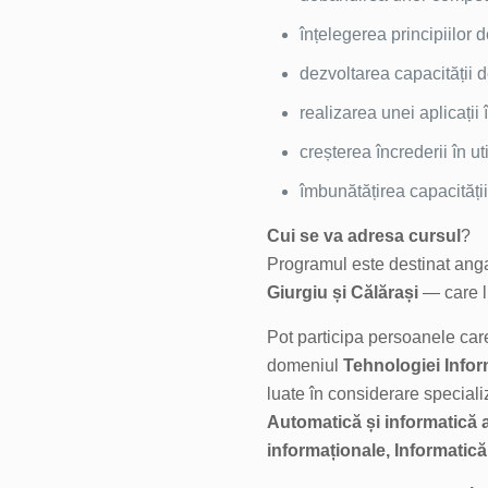
înțelegerea principiilor 
dezvoltarea capacității d
realizarea unei aplicații î
creșterea încrederii în ut
îmbunătățirea capacități
Cui se va adresa cursul
?
Programul este destinat an
Giurgiu și Călărași
— care lu
Pot participa persoanele care
domeniul
Tehnologiei Inform
luate în considerare special
Automatică și informatică ap
informaționale, Informati