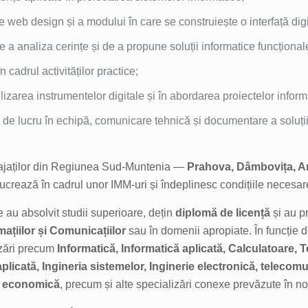
de web design și a modului în care se construiește o interfață digi
e a analiza cerințe și de a propune soluții informatice funcțional
n cadrul activităților practice;
ilizarea instrumentelor digitale și în abordarea proiectelor inform
i de lucru în echipă, comunicare tehnică și documentare a soluții
gajaților din Regiunea Sud-Muntenia —
Prahova, Dâmbovița, Ar
crează în cadrul unor IMM-uri și îndeplinesc condițiile necesare
 au absolvit studii superioare, dețin
diplomă de licență
și au pr
ațiilor și Comunicațiilor
sau în domenii apropiate. În funcție d
izări precum
Informatică, Informatică aplicată, Calculatoare, 
licată, Ingineria sistemelor, Inginerie electronică, telecomun
că economică
, precum și alte specializări conexe prevăzute în n