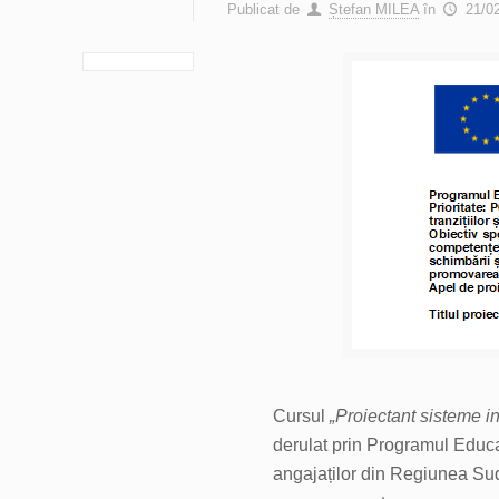
Publicat de
Ștefan MILEA
în
21/0
Cursul
„Proiectant sisteme i
derulat prin Programul Educ
angajaților din Regiunea Sud