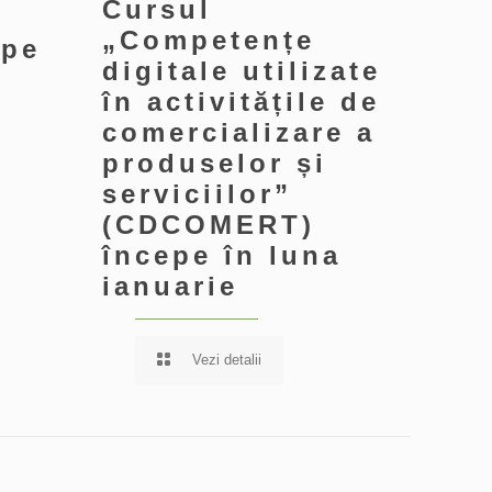
Cursul
„Competențe
epe
digitale utilizate
e
în activitățile de
comercializare a
produselor și
serviciilor”
(CDCOMERT)
începe în luna
ianuarie
Vezi detalii