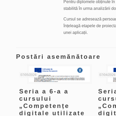
Pentru diplomele obținute în 
stabilită în urma analizării d
Cursul se adresează persoane
înțeleagă etapele de proiectar
unei aplicații.
Postări asemănătoare
07/05/2026
07/04/2026
Seria a 6-a a
Seri
cursului
curs
„Competențe
„Co
digitale utilizate
digi