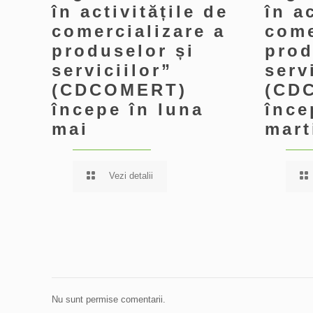
în activitățile de
în a
comercializare a
come
produselor și
prod
serviciilor”
serv
(CDCOMERT)
(CD
începe în luna
înce
mai
mart
Vezi detalii
Nu sunt permise comentarii.