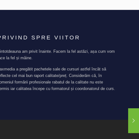
PRIVIND SPRE VIITOR
intotdeauna am privit înainte. Facem la fel astăzi, așa cum vom
ace la fel și mâine.
axmedia a pregătit pachetele sale de cursuri astfel încât să
eflecte cel mai bun raport calitate/preț. Considerăm că, în
omeniul formării profesionale rabatul de la calitate nu este
ermis iar calitatea începe cu formatorul și coordonatorul de curs.