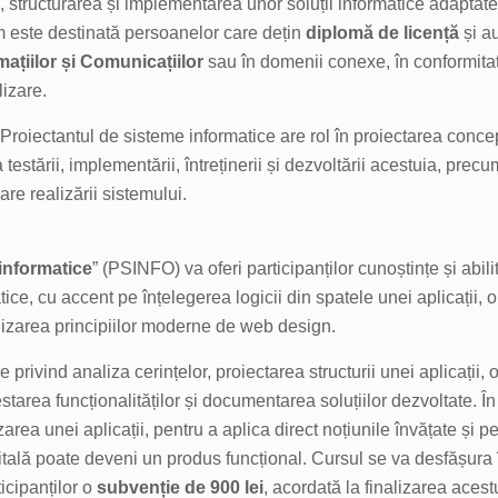
structurarea și implementarea unor soluții informatice adaptate 
m este destinată persoanelor care dețin
diplomă de licență
și au
ațiilor și Comunicațiilor
sau în domenii conexe, în conformitat
izare.
 Proiectantul de sisteme informatice are rol în proiectarea concep
 testării, implementării, întreținerii și dezvoltării acestuia, prec
e realizării sistemului.
informatice
” (PSINFO) va oferi participanților cunoștințe și abili
tice, cu accent pe înțelegerea logicii din spatele unei aplicații, 
tilizarea principiilor moderne de web design.
 privind analiza cerințelor, proiectarea structurii unei aplicații,
starea funcționalităților și documentarea soluțiilor dezvoltate. În 
izarea unei aplicații, pentru a aplica direct noțiunile învățate și 
gitală poate deveni un produs funcțional. Cursul se va desfășura
ticipanților o
subvenție de 900 lei
, acordată la finalizarea acest