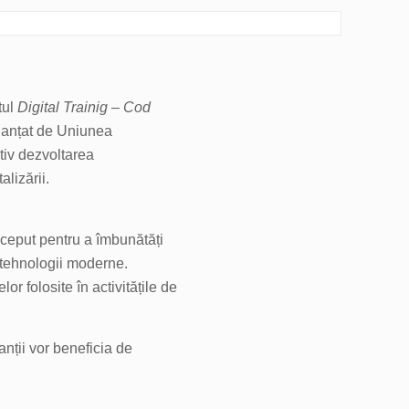
tul
Digital Trainig – Cod
inanțat de Uniunea
iv dezvoltarea
alizării.
ceput pentru a îmbunătăți
i tehnologii moderne.
or folosite în activitățile de
ipanții vor beneficia de