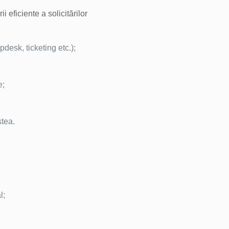
eficiente a solicitărilor
pdesk, ticketing etc.);
e;
stea.
l;