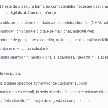
 este de a asigura formarea competențelor necesare gestionării 
ot mai digitalizat. Cursul urmărește:
e utilizare a platformelor dedicate suportului clienților (CRM, hel
municării prin canale digitale (e-mail, chat, aplicații web);
erne de gestionare a cererilor, reclamațiilor și situațiilor dificil
teței în rezolvarea solicitărilor;
lui clienților în mediul digital și adaptarea interacțiunii la ace
ții vor putea:
te digitale specifice activităților de customer support;
nicarea cu clienții, în scris și verbal, în contexte asistate digita
icitările clienților în funcție de urgență și complexitate;