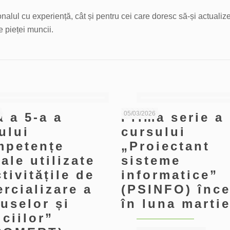
sonalul cu experiență, cât și pentru cei care doresc să-și actuali
e pieței muncii.
05/03/2026
a a 5-a a
Prima serie a
ului
cursului
mpetențe
„Proiectant
tale utilizate
sisteme
ctivitățile de
informatice”
rcializare a
(PSINFO) înc
uselor și
în luna marti
iciilor”