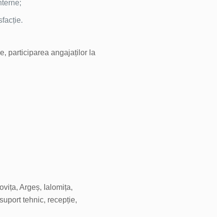
nterne;
sfacție.
e, participarea angajaților la
vița, Argeș, Ialomița,
 suport tehnic, recepție,