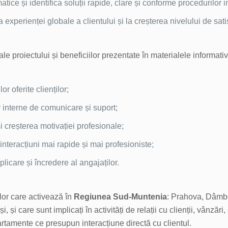
atice și identifica soluții rapide, clare și conforme procedurilor i
 experienței globale a clientului și la creșterea nivelului de sati
le proiectului și beneficiilor prezentate în materialele informativ
lor oferite clienților;
r interne de comunicare și suport;
i creșterea motivației profesionale;
n interacțiuni mai rapide și mai profesioniste;
plicare și încredere al angajaților.
lor care activează în
Regiunea Sud-Muntenia
: Prahova, Dâmbo
 și care sunt implicați în activități de relații cu clienții, vânzări,
artamente ce presupun interacțiune directă cu clientul.