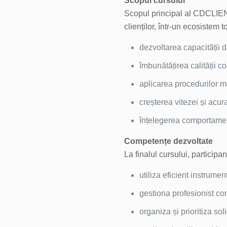
Scopul cursului
Scopul principal al CDCLIENT
clienților, într-un ecosistem t
dezvoltarea capacității d
îmbunătățirea calității co
aplicarea procedurilor mod
creșterea vitezei și acura
înțelegerea comportamentu
Competențe dezvoltate
La finalul cursului, participan
utiliza eficient instrumen
gestiona profesionist comu
organiza și prioritiza sol