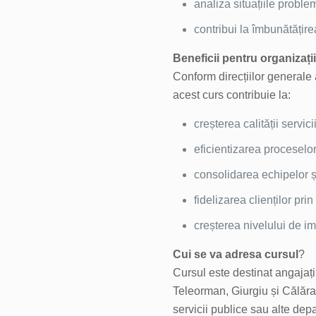
analiza situațiile problem
contribui la îmbunătățirea
Beneficii pentru organizații
Conform direcțiilor generale a
acest curs contribuie la:
creșterea calității servicii
eficientizarea proceselo
consolidarea echipelor ș
fidelizarea clienților pri
creșterea nivelului de im
Cui se va adresa cursul
?
Cursul este destinat angajați
Teleorman, Giurgiu și Călărași,
servicii publice sau alte dep