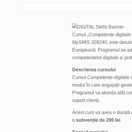
Cursul
„Competențe digitale ut
MySMIS 328240
, este deru
Europeană. Programul se adr
competențelor digitale și profe
Descrierea cursului
Cursul
Competențe digitale ut
modul în care angajații gesti
Programul va aborda atât comun
suport clienți.
Acest curs va avea o durată
o
subvenție de 200 lei
.