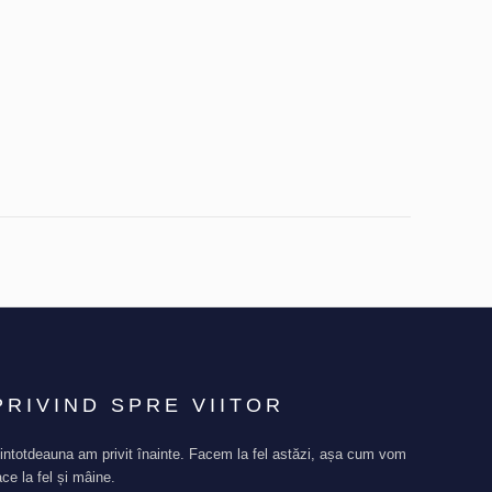
PRIVIND SPRE VIITOR
intotdeauna am privit înainte. Facem la fel astăzi, așa cum vom
ace la fel și mâine.