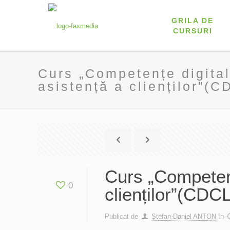
GRILA DE
CURSURI
Curs „Competențe digitale
asistență a clienților”(
Curs „Competențe
0
clienților”(CDC
Publicat de
Ștefan-Daniel ANTON
în