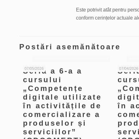
Este potrivit atât pentru per
conform cerințelor actuale al
Postări asemănătoare
07/05/2026
07/04/2026
Seria a 6-a a
Seri
cursului
curs
„Competențe
„Co
digitale utilizate
digi
în activitățile de
în a
comercializare a
come
produselor și
prod
serviciilor”
serv