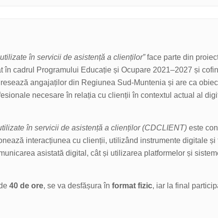
ilizate în servicii de asistență a clienților”
face parte din proiec
lat în cadrul Programului Educație și Ocupare 2021–2027 și cof
esează angajaților din Regiunea Sud-Muntenia și are ca obiect
sionale necesare în relația cu clienții în contextul actual al digit
ilizate în servicii de asistență a clienților (CDCLIENT)
este con
onează interacțiunea cu clienții, utilizând instrumente digitale ș
icarea asistată digital, cât și utilizarea platformelor și sistemel
 de
40 de ore
, se va desfășura în
format fizic
, iar la final partic