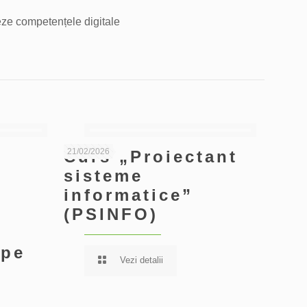
zeze competențele digitale
21/02/2026
Curs „Proiectant
sisteme
informatice”
(PSINFO)
epe
Vezi detalii
e