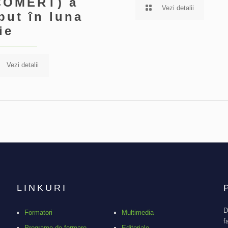
COMERT) a
Vezi detalii
put în luna
ie
Vezi detalii
LINKURI
D
Formatori
Multimedia
f
Programe de formare
Editoriale