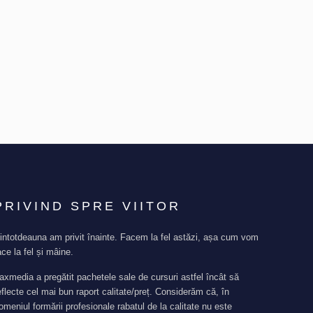
PRIVIND SPRE VIITOR
intotdeauna am privit înainte. Facem la fel astăzi, așa cum vom
ace la fel și mâine.
axmedia a pregătit pachetele sale de cursuri astfel încât să
eflecte cel mai bun raport calitate/preț. Considerăm că, în
omeniul formării profesionale rabatul de la calitate nu este