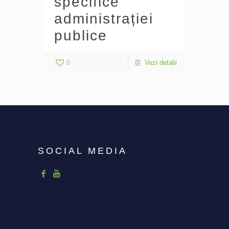
specifice
administrației
publice
0
Vezi detalii
SOCIAL MEDIA