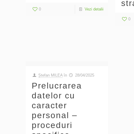
str
0
Vezi detalii
0
Ștefan MILEA
în
28/04/2025
Prelucrarea
datelor cu
caracter
personal –
proceduri