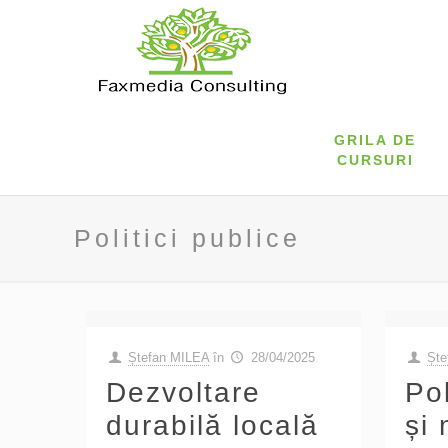
GRILA DE
CURSURI
Politici publice
Ștefan MILEA
în
28/04/2025
Ște
Dezvoltare
Pol
durabilă locală
și