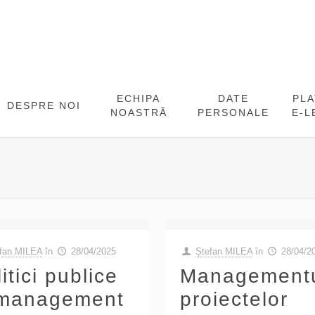
ECHIPA
DATE
PL
DESPRE NOI
NOASTRĂ
PERSONALE
E-L
fan MILEA
în
28/04/2025
Ștefan MILEA
în
28/04/2
itici publice
Management
 management
proiectelor