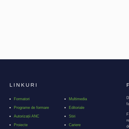
LINKURI
D
Formatori
Multimedia
f
Programe de formare
Editoriale
F
Autorizații ANC
Stiri
r
Proiecte
Cariere
d