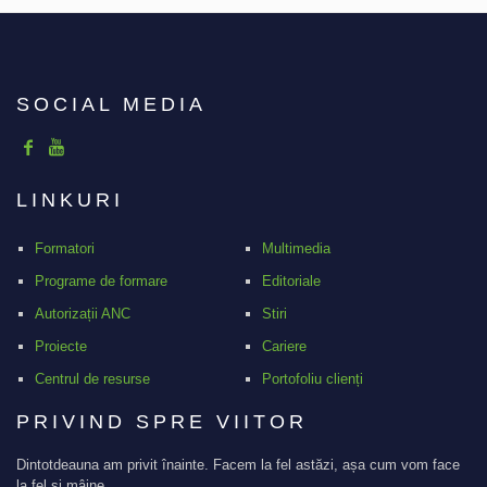
SOCIAL MEDIA
LINKURI
Formatori
Multimedia
Programe de formare
Editoriale
Autorizații ANC
Stiri
Proiecte
Cariere
Centrul de resurse
Portofoliu clienți
PRIVIND SPRE VIITOR
Dintotdeauna am privit înainte. Facem la fel astăzi, așa cum vom face
la fel și mâine.