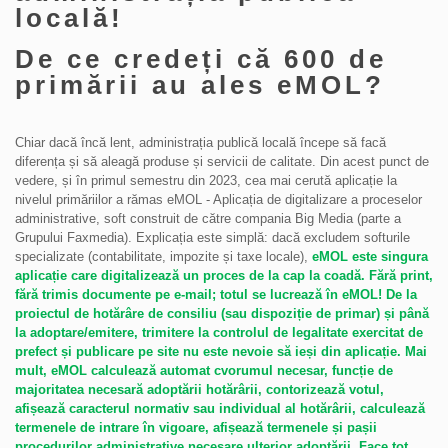
locală!
De ce credeți că 600 de
primării au ales eMOL?
Chiar dacă încă lent, administrația publică locală începe să facă
diferența și să aleagă produse și servicii de calitate. Din acest punct de
vedere, și în primul semestru din 2023, cea mai cerută aplicație la
nivelul primăriilor a rămas eMOL - Aplicația de digitalizare a proceselor
administrative, soft construit de către compania Big Media (parte a
Grupului Faxmedia). Explicația este simplă: dacă excludem softurile
specializate (contabilitate, impozite și taxe locale),
eMOL este singura
aplicație care digitalizează un proces de la cap la coadă. Fără print,
fără trimis documente pe e-mail; totul se lucrează în eMOL! De la
proiectul de hotărâre de consiliu (sau dispoziție de primar) și până
la adoptare/emitere, trimitere la controlul de legalitate exercitat de
prefect și publicare pe site nu este nevoie să ieși din aplicație. Mai
mult, eMOL calculează automat cvorumul necesar, funcție de
majoritatea necesară adoptării hotărârii, contorizează votul,
afișează caracterul normativ sau individual al hotărârii, calculează
termenele de intrare în vigoare, afișează termenele și pașii
procedurilor administrative necesare ulterior adoptării. Face tot,