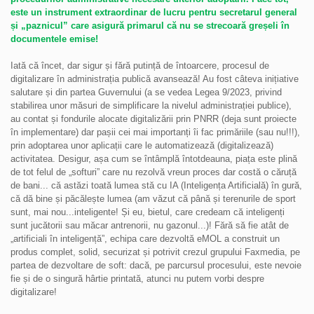
este un instrument extraordinar de lucru pentru secretarul general
și „paznicul” care asigură primarul că nu se strecoară greșeli în
documentele emise!
Iată că încet, dar sigur și fără putință de întoarcere, procesul de
digitalizare în administrația publică avansează! Au fost câteva inițiative
salutare și din partea Guvernului (a se vedea Legea 9/2023, privind
stabilirea unor măsuri de simplificare la nivelul administrației publice),
au contat și fondurile alocate digitalizării prin PNRR (deja sunt proiecte
în implementare) dar pașii cei mai importanți îi fac primăriile (sau nu!!!),
prin adoptarea unor aplicații care le automatizează (digitalizează)
activitatea. Desigur, așa cum se întâmplă întotdeauna, piața este plină
de tot felul de „softuri” care nu rezolvă vreun proces dar costă o căruță
de bani... că astăzi toată lumea stă cu IA (Inteligența Artificială) în gură,
că dă bine și păcălește lumea (am văzut că până și terenurile de sport
sunt, mai nou...inteligente! Și eu, bietul, care credeam că inteligenți
sunt jucătorii sau măcar antrenorii, nu gazonul...)! Fără să fie atât de
„artificiali în inteligență”, echipa care dezvoltă eMOL a construit un
produs complet, solid, securizat și potrivit crezul grupului Faxmedia, pe
partea de dezvoltare de soft: dacă, pe parcursul procesului, este nevoie
fie și de o singură hârtie printată, atunci nu putem vorbi despre
digitalizare!