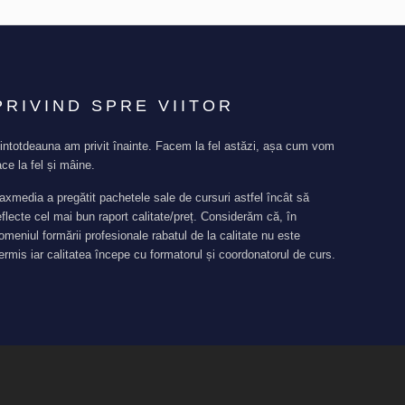
PRIVIND SPRE VIITOR
intotdeauna am privit înainte. Facem la fel astăzi, așa cum vom
ace la fel și mâine.
axmedia a pregătit pachetele sale de cursuri astfel încât să
eflecte cel mai bun raport calitate/preț. Considerăm că, în
omeniul formării profesionale rabatul de la calitate nu este
ermis iar calitatea începe cu formatorul și coordonatorul de curs.