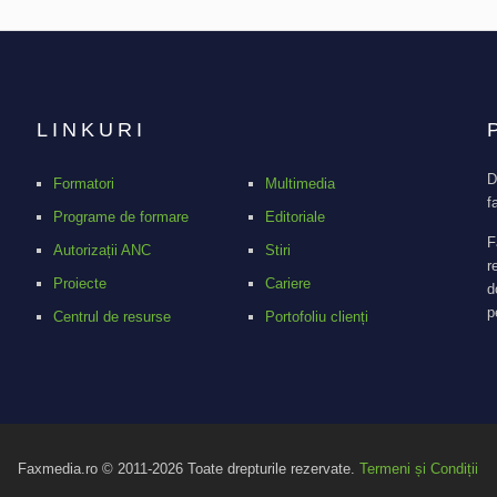
LINKURI
D
Formatori
Multimedia
f
Programe de formare
Editoriale
F
Autorizații ANC
Stiri
r
Proiecte
Cariere
d
p
Centrul de resurse
Portofoliu clienți
Faxmedia.ro © 2011-2026 Toate drepturile rezervate.
Termeni și Condiții