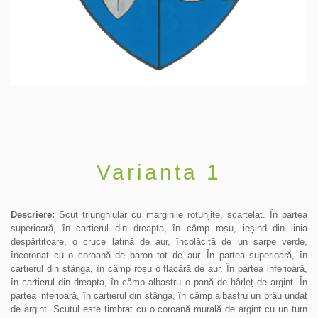
Varianta 1
Descriere:
Scut triunghiular cu marginile rotunjite, scartelat. În partea
superioară, în cartierul din dreapta, în câmp roșu, ieșind din linia
despărțitoare, o cruce latină de aur, încolăcită de un șarpe verde,
încoronat cu o coroană de baron tot de aur. În partea superioară, în
cartierul din stânga, în câmp roșu o flacără de aur. În partea inferioară,
în cartierul din dreapta, în câmp albastru o pană de hârleț de argint. În
partea inferioară, în cartierul din stânga, în câmp albastru un brâu undat
de argint. Scutul este timbrat cu o coroană murală de argint cu un turn