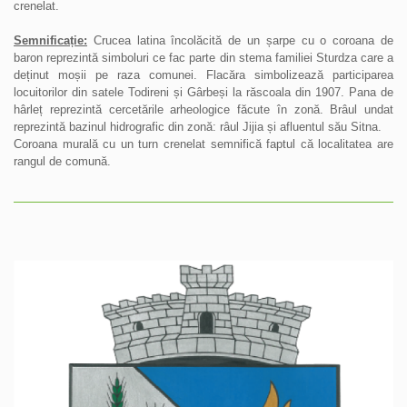
crenelat.
Semnificație:
Crucea latina încolăcită de un șarpe cu o coroana de
baron reprezintă simboluri ce fac parte din stema familiei Sturdza care a
deținut moșii pe raza comunei. Flacăra simbolizează participarea
locuitorilor din satele Todireni și Gârbeși la răscoala din 1907. Pana de
hârleț reprezintă cercetările arheologice făcute în zonă. Brâul undat
reprezintă bazinul hidrografic din zonă: râul Jijia și afluentul său Sitna.
Coroana murală cu un turn crenelat semnifică faptul că localitatea are
rangul de comună.