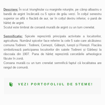
Descriere:
În scut triunghiular cu marginile rotunjite, pe câmp albastru o
bandă de argint încărcată cu 5 spice de grȃu verzi. În colţul senestru
superior se află o flacără de aur, iar în colțul dextru inferior, o pană de
hârleț de argint.
Scutul este timbrat de coroană murală de argint cu un turn crenelat.
Semnificație:
Spicele reprezintă principala activitate a locuitorilor,
agricultura. Numărul spicelor face referire la cele 5 sate care alcătuiesc
comuna Todireni : Todireni, Cernești, Gȃbești, Iurești și Florești. Flacăra
simbolizează participarea locuitorilor din satele Todireni și Gârbeși la
răscoala din 1907. Pana de hârleț reprezintă cercetările arheologice
făcute în zonă.
Coroana murală cu un turn crenelat semnifică faptul că localitatea are
rangul de comună.
VEZI PORTOFOLIUL DE STEME!