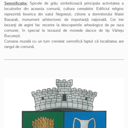
Semnificație:
Spicele de grȃu simbolizează principala activitatea a
locuitorilor din aceasta comună, cultura cerealelor. Edificiul religios
reprezintă biserica din satul Negoiești, ctitorie a domnitorului Matei
Basarab, monument arhitectonic de importanţă naţională. Cei trei
bezanţi de argint fac recerire la descoperirile arheologice de pe raza
comunei, în special la tezaurul de monede dacice de tip Vȃrteju
București.
Coroana murală cu un turn crenelat semnifică faptul că localitatea are
rangul de comună.