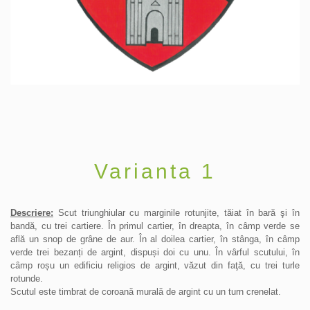
Varianta 1
Descriere:
Scut triunghiular cu marginile rotunjite, tăiat în bară şi în
bandă, cu trei cartiere. În primul cartier, în dreapta, în cȃmp verde se
află un snop de grȃne de aur. În al doilea cartier, în stȃnga, în cȃmp
verde trei bezanți de argint, dispuși doi cu unu. În vȃrful scutului, în
cȃmp roșu un edificiu religios de argint, văzut din faţă, cu trei turle
rotunde.
Scutul este timbrat de coroană murală de argint cu un turn crenelat.