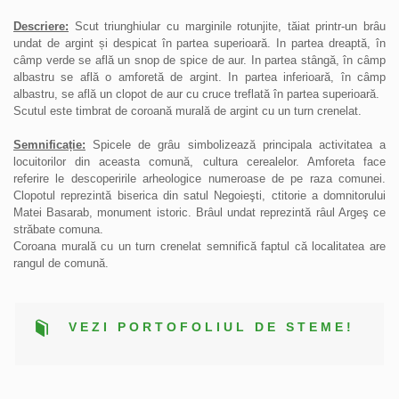
Descriere:
Scut triunghiular cu marginile rotunjite, tăiat printr-un brȃu
undat de argint și despicat în partea superioară. In partea dreaptă, în
cȃmp verde se află un snop de spice de aur. In partea stȃngă, în cȃmp
albastru se află o amforetă de argint. In partea inferioară, în cȃmp
albastru, se află un clopot de aur cu cruce treflată în partea superioară.
Scutul este timbrat de coroană murală de argint cu un turn crenelat.
Semnificație:
Spicele de grȃu simbolizează principala activitatea a
locuitorilor din aceasta comună, cultura cerealelor. Amforeta face
referire le descoperirile arheologice numeroase de pe raza comunei.
Clopotul reprezintă biserica din satul Negoieşti, ctitorie a domnitorului
Matei Basarab, monument istoric. Brȃul undat reprezintă rȃul Argeş ce
străbate comuna.
Coroana murală cu un turn crenelat semnifică faptul că localitatea are
rangul de comună.
VEZI PORTOFOLIUL DE STEME!